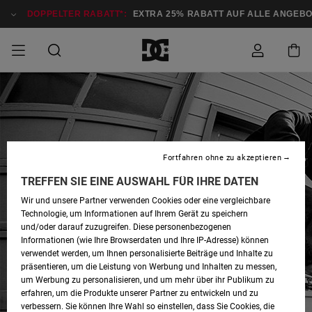
DOPPELTER RABATT*:
EXTRA 25% RABATT AUF ALLE ANGEBO
DOPPELTER
SALE MÄNNER
ESSENTIALS
ESSENTIALS
ESSENTIALS
SKATE SHOP
SNOW SHOP FÜR
Auf meine
Schuhe
Schuhe
Sale Schuhe
Stag
Astrix
Neue Kollektio
Neue Kollektio
Caps & Hüte
Chelsea
Pixie
Neue Kollektio
Schneejacken
Court Graffik
Neue Kollektio
Neue Kollektio
Hüte & Caps
Skaterschuhe
Team
Schneejacken
Snowboard Boo
Snowboard Boo
Bestellung
RABATT
MÄNNER
zugreifen
SALE FRAUEN
HIGHLIGHTS
HIGHLIGHTS
SCHUHE
COMMUNITY
Sale Bekleidun
Snow
Sale Bekleidun
Court Graffik
Ducati
Skate
Sweatshirts
Mützen
Court Graffik
Astrix
Sneakers
Snowboardhos
Pure
Skate
T-Shirts
Mützen
Alle ansehen
Snowboardhos
Schneejacken
Snowboardjac
MÄNNER
SNOW SHOP FÜR
Versand
Fortfahren ohne zu akzeptieren
FRAUEN
SALE KINDER
SCHUHE
SCHUHE
BEKLEIDUNG
Accessoires
Sale Accessoi
Lynx
DC Command
Sneakers
T-shirts
Taschen &
Alle ansehen
DC Command
Skate
Alle ansehen
Stag
Babyschuhe
Sweatshirts &
Taschen
Snowboard Boo
Snowboardhos
Snowboardhos
TREFFEN SIE EINE AUSWAHL FÜR IHRE DATEN
FRAUEN
Rucksäcke
Hoodies
Retouren
Wir und unsere Partner verwenden Cookies oder eine vergleichbare
SNOW SHOP FÜR
Technologie, um Informationen auf Ihrem Gerät zu speichern
BEKLEIDUNG
KLEIDUNG
ACCESSOIRES
SALE SNOW
Sale Snow
Pure
Manteca
Sandalen
Hemden
Manteca
Sandalen
Sneakers
Alle ansehen
Winterschuhe
Alle ansehen
Mützen
KINDER
und/oder darauf zuzugreifen. Diese personenbezogenen
KINDER
Alle ansehen
Jacken & Mänt
Informationen (wie Ihre Browserdaten und Ihre IP-Adresse) können
Bezahlung
verwendet werden, um Ihnen personalisierte Beiträge und Inhalte zu
ACCESSOIRES
T-Shirts
Jacken & Mänt
Net
Construct
Winterschuhe
Jeans
Best Sellers
Snowboard Boo
Alle ansehen
Polarfleece &
Alle ansehen
präsentieren, um die Leistung von Werbung und Inhalten zu messen,
SKATE
Hemden
Softshells
um Werbung zu personalisieren, und um mehr über ihr Publikum zu
Geschenkkarte
erfahren, um die Produkte unserer Partner zu entwickeln und zu
Jacken & Mänt
Hoodies &
Alle ansehen
Ascend
Snowboard Boo
Jacken & Mänt
Unisex
verbessern. Sie können Ihre Wahl so einstellen, dass Sie Cookies, die
COURT GRAFFIK
Sweatshirts
Jeans & Hosen
Mützen