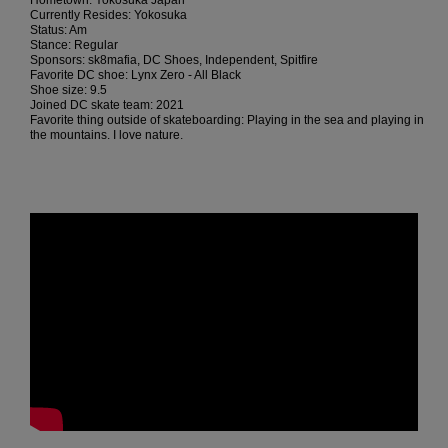
Hometown: Yokosuka Japan
Kontaktformular.
Currently Resides: Yokosuka
Status: Am
FAQ
Stance: Regular
ansehen
Sponsors: sk8mafia, DC Shoes, Independent, Spitfire
Favorite DC shoe: Lynx Zero - All Black
Shoe size: 9.5
Joined DC skate team: 2021
Favorite thing outside of skateboarding: Playing in the sea and playing in
the mountains. I love nature.