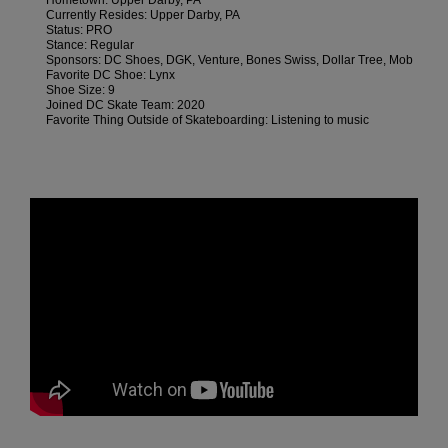
Hometown: Upper Darby, PA
Kontaktformular.
Currently Resides: Upper Darby, PA
Status: PRO
FAQ
Stance: Regular
ansehen
Sponsors: DC Shoes, DGK, Venture, Bones Swiss, Dollar Tree, Mob
Favorite DC Shoe: Lynx
Shoe Size: 9
Joined DC Skate Team: 2020
Favorite Thing Outside of Skateboarding: Listening to music