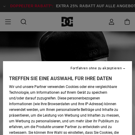
DOPPELTER RABATT*:
EXTRA 25% RABATT AUF ALLE ANGEBOT
DOPPELTER
SALE MÄNNER
ESSENTIALS
ESSENTIALS
ESSENTIALS
SKATE SHOP
SNOW SHOP FÜR
Auf meine
Schuhe
Schuhe
Sale Schuhe
Stag
Astrix
Neue Kollektio
Neue Kollektio
Caps & Hüte
Chelsea
Pixie
Neue Kollektio
Schneejacken
Court Graffik
Neue Kollektio
Neue Kollektio
Hüte & Caps
Skaterschuhe
Team
Schneejacken
Snowboard Boo
Snowboard Boo
Bestellung
RABATT
MÄNNER
zugreifen
SALE FRAUEN
HIGHLIGHTS
HIGHLIGHTS
SCHUHE
COMMUNITY
Sale Bekleidun
Snow
Sale Bekleidun
Court Graffik
Ducati
Skate
Sweatshirts
Mützen
Court Graffik
Astrix
Sneakers
Snowboardhos
Pure
Skate
T-Shirts
Mützen
Alle ansehen
Snowboardhos
Schneejacken
Snowboardjac
MÄNNER
SNOW SHOP FÜR
Versand
Fortfahren ohne zu akzeptieren
FRAUEN
SALE KINDER
SCHUHE
SCHUHE
BEKLEIDUNG
Accessoires
Sale Accessoi
Lynx
DC Command
Sneakers
T-shirts
Taschen &
Alle ansehen
DC Command
Skate
Alle ansehen
Stag
Babyschuhe
Sweatshirts &
Taschen
Snowboard Boo
Snowboardhos
Snowboardhos
TREFFEN SIE EINE AUSWAHL FÜR IHRE DATEN
FRAUEN
Rucksäcke
Hoodies
Retouren
Wir und unsere Partner verwenden Cookies oder eine vergleichbare
SNOW SHOP FÜR
Technologie, um Informationen auf Ihrem Gerät zu speichern
BEKLEIDUNG
KLEIDUNG
ACCESSOIRES
SALE SNOW
Sale Snow
Pure
Manteca
Sandalen
Hemden
Manteca
Sandalen
Sneakers
Alle ansehen
Winterschuhe
Alle ansehen
Mützen
KINDER
und/oder darauf zuzugreifen. Diese personenbezogenen
KINDER
Alle ansehen
Jacken & Mänt
Informationen (wie Ihre Browserdaten und Ihre IP-Adresse) können
Bezahlung
verwendet werden, um Ihnen personalisierte Beiträge und Inhalte zu
ACCESSOIRES
T-Shirts
Jacken & Mänt
Net
Construct
Winterschuhe
Jeans
Best Sellers
Snowboard Boo
Alle ansehen
Polarfleece &
Alle ansehen
präsentieren, um die Leistung von Werbung und Inhalten zu messen,
SKATE
Hemden
Softshells
um Werbung zu personalisieren, und um mehr über ihr Publikum zu
Geschenkkarte
erfahren, um die Produkte unserer Partner zu entwickeln und zu
Jacken & Mänt
Hoodies &
Alle ansehen
Ascend
Snowboard Boo
Jacken & Mänt
Unisex
verbessern. Sie können Ihre Wahl so einstellen, dass Sie Cookies, die
COURT GRAFFIK
Sweatshirts
Jeans & Hosen
Mützen